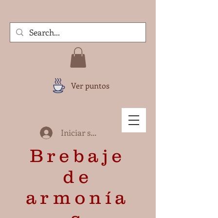
Ver puntos
Iniciar sesión
Brebaje
de
armonía