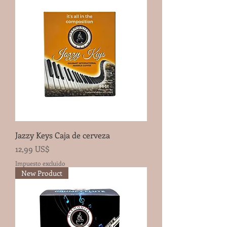
Jazzy Keys Caja de cerveza
Precio
12,99 US$
Impuesto excluido
New Product